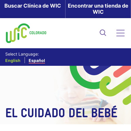
Skip
Buscar Clínica de WIC
Encontrar una tienda de
WIC
to
main
content
Buscar
Me
Select Language:
English
Español
EL CUIDADO DEL BEBÉ