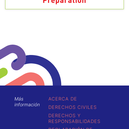
Preparation
Más
ACERCA DE
información
DERECHOS CIVILES
DERECHOS Y
RESPONSABILIDADES