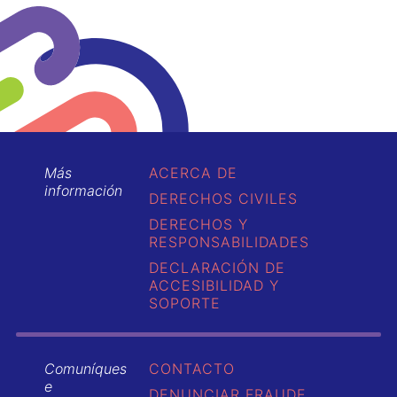
Más
ACERCA DE
información
DERECHOS CIVILES
DERECHOS Y
RESPONSABILIDADES
DECLARACIÓN DE
ACCESIBILIDAD Y
SOPORTE
Comuníques
CONTACTO
e
DENUNCIAR FRAUDE