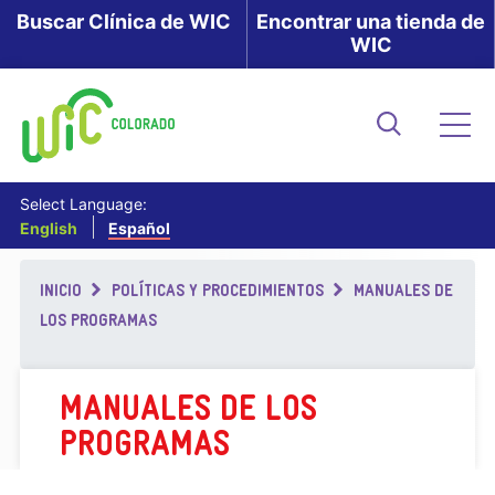
Skip
Buscar Clínica de WIC
Encontrar una tienda de
WIC
to
main
content
Buscar
Me
Select Language:
English
Español
Breadcrumb
INICIO
POLÍTICAS Y PROCEDIMIENTOS
MANUALES DE
LOS PROGRAMAS
MANUALES DE LOS
PROGRAMAS