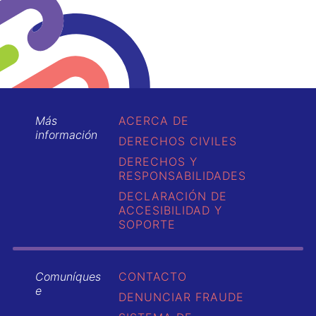
Más
ACERCA DE
información
DERECHOS CIVILES
DERECHOS Y
RESPONSABILIDADES
DECLARACIÓN DE
ACCESIBILIDAD Y
SOPORTE
Comuníques
CONTACTO
e
DENUNCIAR FRAUDE