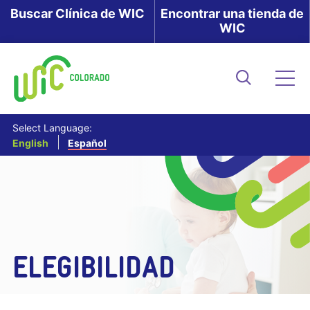
Skip
Buscar Clínica de WIC
Encontrar una tienda de
WIC
to
main
content
Buscar
Me
Select Language:
English
Español
ELEGIBILIDAD