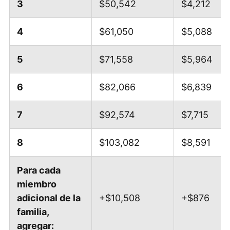
­­3
$50,542
$4,212
4
$61,050
$5,088
5
$71,558
$5,964
6
$82,066
$6,839
7
$92,574
$7,715
8
$103,082
$8,591
Para cada
miembro
adicional de la
+$10,508
+$876
familia,
agregar: