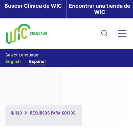
Skip
Buscar Clínica de WIC
Encontrar una tienda de
WIC
to
main
content
Buscar
Me
Select Language:
English
Español
Breadcrumb
INICIO
RECURSOS PARA SOCIOS