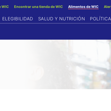
Skip
e WIC
Encontrar una tienda de WIC
Alimentos de WIC
Aler
to
ELEGIBILIDAD
SALUD Y NUTRICIÓN
POLÍTIC
main
content