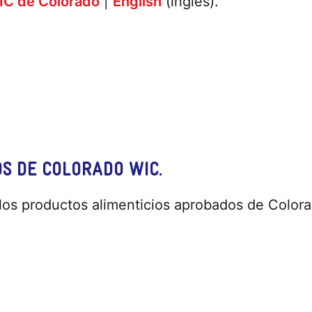
WIC de Colorado
|
English
(ingles).
OS DE COLORADO WIC.
r los productos alimenticios aprobados de Colo