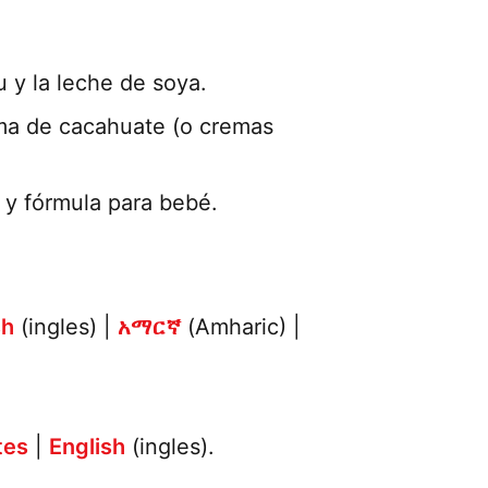
 y la leche de soya.
ema de cacahuate (o cremas
 y fórmula para bebé.
sh
(ingles) |
አማርኛ
(Amharic) |
tes
|
English
(ingles).