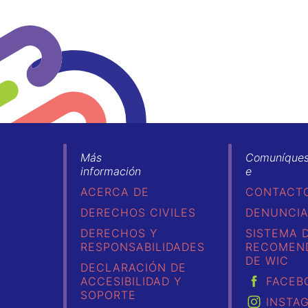
Más
Comuníque
información
e
ACERCA DE
CONTACT
DERECHOS CIVILES
DENUNCIA
DERECHOS Y
SISTEMA 
RESPONSABILIDADES
RECOMEN
DE WIC
DECLARACIÓN DE
ACCESIBILIDAD Y
FACEB
SOPORTE
INSTA