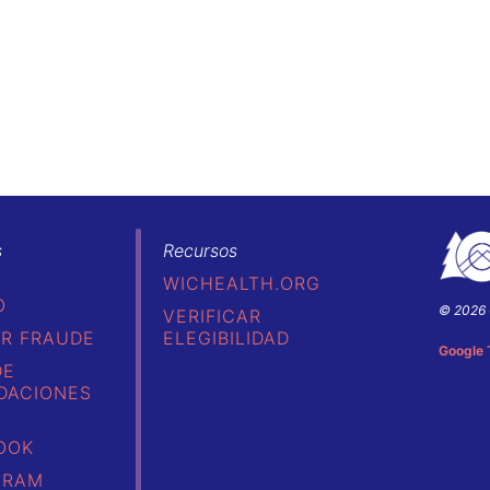
s
Recursos
WICHEALTH.ORG
O
© 2026 
VERIFICAR
Colorad
R FRAUDE
ELEGIBILIDAD
Depart
Google 
of
DE
Public
DACIONES
Health
&
Environ
OOK
GRAM