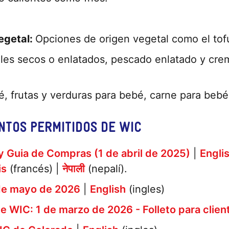
egetal:
Opciones de origen vegetal como el tofu
oles secos o enlatados, pescado enlatado y cr
.
, frutas y verduras para bebé, carne para bebé
NTOS PERMITIDOS DE WIC
y Guia de Compras (1 de abril de 2025)
|
Engli
is
(francés) |
नेपाली
(nepalí).
 de mayo de 2026
|
English
(ingles)
de WIC: 1 de marzo de 2026 - Folleto para clien