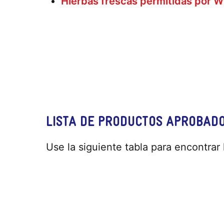
Hierbas frescas permitidas por 
Remote
video
URL
LISTA DE PRODUCTOS APROBAD
Use la siguiente tabla para encontra