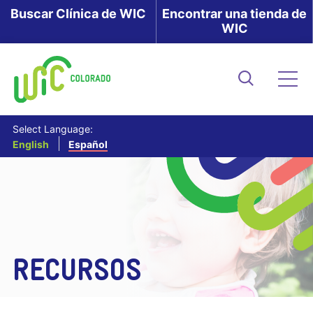
Skip
Buscar Clínica de WIC
Encontrar una tienda de
WIC
to
main
content
Buscar
Me
Select Language:
English
Español
RECURSOS