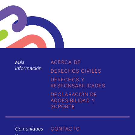
Más
ACERCA DE
información
DERECHOS CIVILES
DERECHOS Y
RESPONSABILIDADES
DECLARACIÓN DE
ACCESIBILIDAD Y
SOPORTE
Comuníques
CONTACTO
e