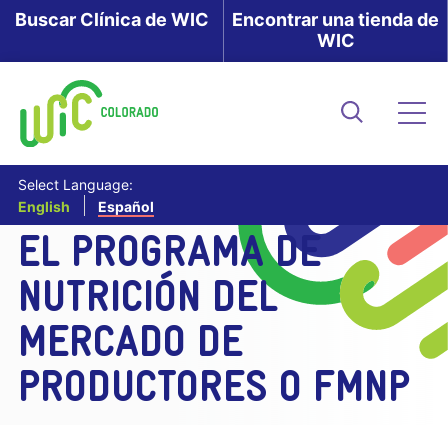
Skip
Buscar Clínica de WIC
Encontrar una tienda de
WIC
to
main
content
Buscar
Me
Select Language:
English
Español
EL PROGRAMA DE
NUTRICIÓN DEL
MERCADO DE
PRODUCTORES O FMNP