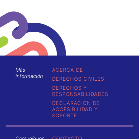
Más
ACERCA DE
información
DERECHOS CIVILES
DERECHOS Y
RESPONSABILIDADES
DECLARACIÓN DE
ACCESIBILIDAD Y
SOPORTE
Comuníques
CONTACTO