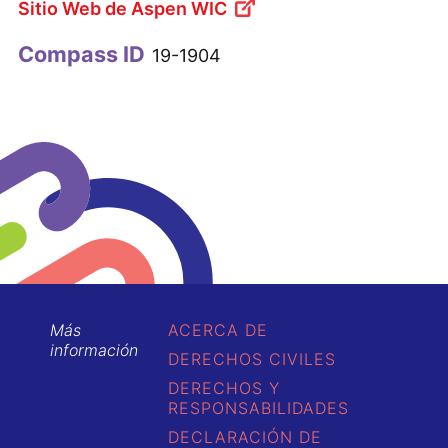
Sitio Web de Aspen WIC
Compass ID
19-1904
Más
ACERCA DE
información
DERECHOS CIVILES
DERECHOS Y
RESPONSABILIDADES
DECLARACIÓN DE