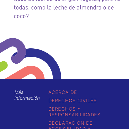
todas, como la leche de almendra o de
coco?
Más
ACERCA DE
información
DERECHOS CIVILES
DERECHOS Y
RESPONSABILIDADES
DECLARACIÓN DE
ACCESIBILIDAD Y