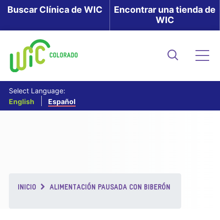
Skip
Buscar Clínica de WIC
Encontrar una tienda de
WIC
to
main
content
Buscar
Me
Select Language:
English
Español
Breadcrumb
INICIO
ALIMENTACIÓN PAUSADA CON BIBERÓN